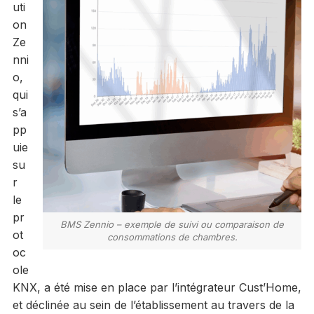
uti
on
Ze
nni
o,
qui
s’a
pp
uie
su
r
le
pr
BMS Zennio – exemple de suivi ou comparaison de
ot
consommations de chambres.
oc
ole
KNX, a été mise en place par l’intégrateur Cust’Home,
et déclinée au sein de l’établissement au travers de la