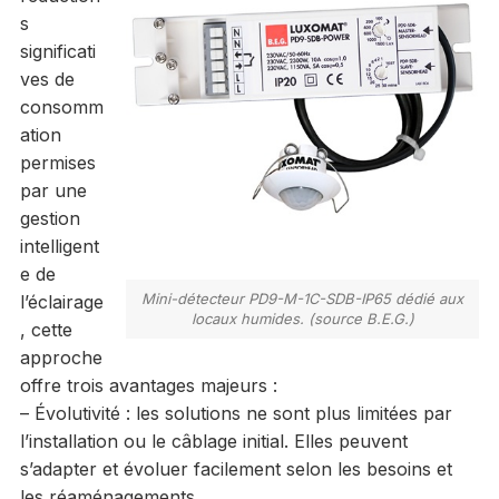
s
significati
ves de
consomm
ation
permises
par une
gestion
intelligent
e de
Mini-détecteur PD9-M-1C-SDB-IP65 dédié aux
l’éclairage
locaux humides. (source B.E.G.)
, cette
approche
offre trois avantages majeurs :
– Évolutivité : les solutions ne sont plus limitées par
l’installation ou le câblage initial. Elles peuvent
s’adapter et évoluer facilement selon les besoins et
les réaménagements.