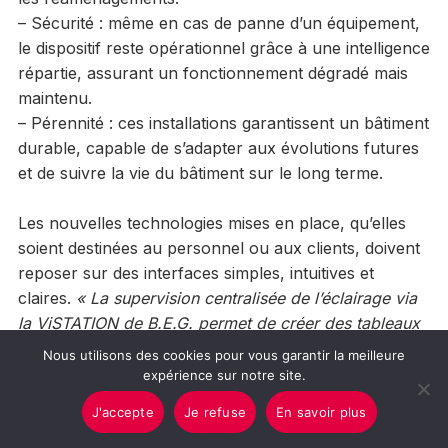
– Sécurité : même en cas de panne d’un équipement,
le dispositif reste opérationnel grâce à une intelligence
répartie, assurant un fonctionnement dégradé mais
maintenu.
– Pérennité : ces installations garantissent un bâtiment
durable, capable de s’adapter aux évolutions futures
et de suivre la vie du bâtiment sur le long terme.
Les nouvelles technologies mises en place, qu’elles
soient destinées au personnel ou aux clients, doivent
reposer sur des interfaces simples, intuitives et
claires.
« La supervision centralisée de l’éclairage via
la ViSTATION de B.E.G. permet de créer des tableaux
de commande virtuels accessibles depuis un PC, une
Nous utilisons des cookies pour vous garantir la meilleure
tablette ou un smartphone. Ces interfaces peuvent
expérience sur notre site.
prendre la forme de boutons de pilotage virtuels
J'accepte
Je refuse
En savoir plus
(tuiles interactives) et la visualisation des espaces est