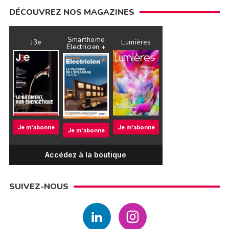
DÉCOUVREZ NOS MAGAZINES
Smarthome
J3e
Lumières
Électricien +
Je m'abonne
Je m'abonne
Je m'abonne
Accédez à la boutique
SUIVEZ-NOUS