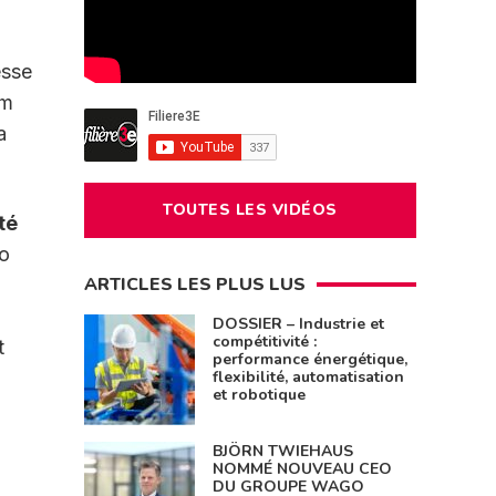
esse
um
a
TOUTES LES VIDÉOS
té
no
ARTICLES LES PLUS LUS
DOSSIER – Industrie et
compétitivité :
t
performance énergétique,
flexibilité, automatisation
et robotique
BJÖRN TWIEHAUS
NOMMÉ NOUVEAU CEO
DU GROUPE WAGO