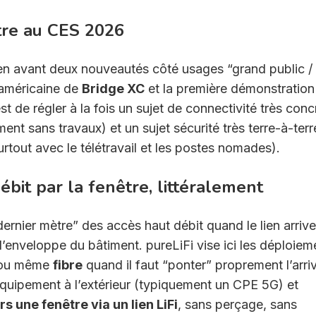
tre au CES 2026
n avant deux nouveautés côté usages “grand public /
-américaine de
Bridge XC
et la première démonstration
t de régler à la fois un sujet de connectivité très conc
ent sans travaux) et un sujet sécurité très terre-à-terr
surtout avec le télétravail et les postes nomades).
ébit par la fenêtre, littéralement
dernier mètre” des accès haut débit quand le lien arrive
 l’enveloppe du bâtiment. pureLiFi vise ici les déploiem
ou même
fibre
quand il faut “ponter” proprement l’arri
 équipement à l’extérieur (typiquement un CPE 5G) et
rs une fenêtre via un lien LiFi
, sans perçage, sans