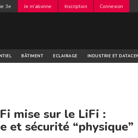
ie 3e
Je m’abonne
Inscription
Connexion
NTIEL
BÂTIMENT
ECLAIRAGE
INDUSTRIE ET DATACE
i mise sur le LiFi :
ce et sécurité “physique”