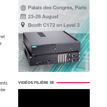
ret
e
VIDÉOS FILIÈRE 3E
ents
vée