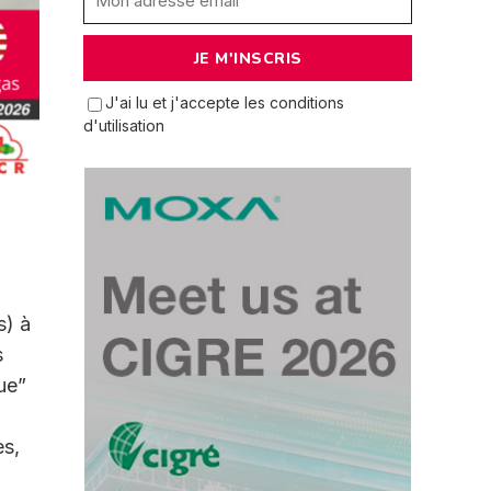
J'ai lu et j'accepte les conditions
d'utilisation
s) à
s
ue”
es,