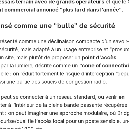
essais terrain avec de grands opérateurs
et que le
t commercial annoncé “plus tard dans l’année”
.
 pensé comme une “bulle” de sécurité
présenté comme une déclinaison compacte d’un savoir
/sécurité, mais adapté à un usage entreprise et “prosum
un site, mais plutôt de proposer un
point d’accès
 par la lumière, décrite comme un
“cone of connectiv
lle : on réduit fortement le risque d’interception “depu
ussi une partie des soucis de congestion radio.
i peut se connecter à un réseau standard, ou venir
en
ter à l’intérieur de la pleine bande passante récupérée
ssant : on peut imaginer une approche modulaire, où Brid
curise/qualifie l’accès local pour un poste sensible, un