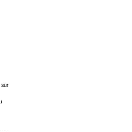
 sur
u