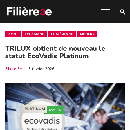
ACTU
ECLAIRAGE
LUMIÈRES 3E
MÉTIERS
TRILUX obtient de nouveau le
statut EcoVadis Platinum
Filière 3e
—
3 février 2026