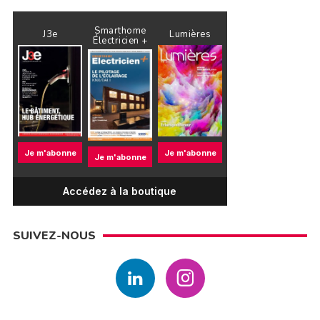
Smarthome
J3e
Lumières
Électricien +
Je m'abonne
Je m'abonne
Je m'abonne
Accédez à la boutique
SUIVEZ-NOUS