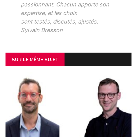
passionnant. Chacun apporte son
expertise, et les choix
sont testés, discutés, ajustés.
Sylvain Bresson
SUR LE MÊME SUJET