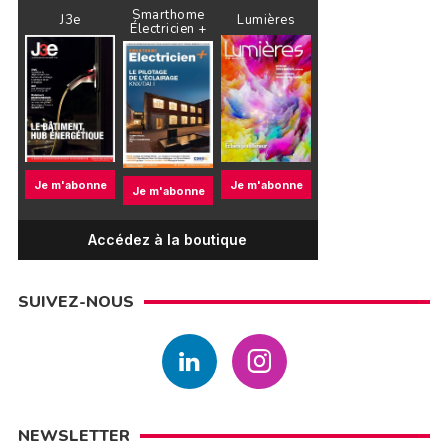
Smarthome
J3e
Lumières
Électricien +
Je m'abonne
Je m'abonne
Je m'abonne
Accédez à la boutique
SUIVEZ-NOUS
NEWSLETTER