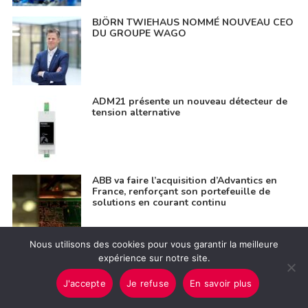
BJÖRN TWIEHAUS NOMMÉ NOUVEAU CEO
DU GROUPE WAGO
ADM21 présente un nouveau détecteur de
tension alternative
ABB va faire l’acquisition d’Advantics en
France, renforçant son portefeuille de
solutions en courant continu
Nous utilisons des cookies pour vous garantir la meilleure
expérience sur notre site.
Qair et PowerUp s’associent pour renforcer
la sécurité et la performance des
installations BESS de Stor’Sun à Maurice
J'accepte
Je refuse
En savoir plus