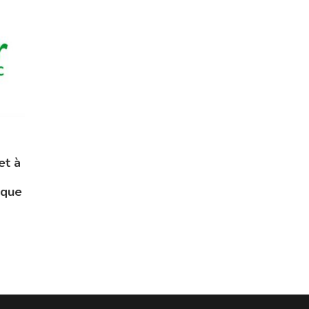
et à
ique