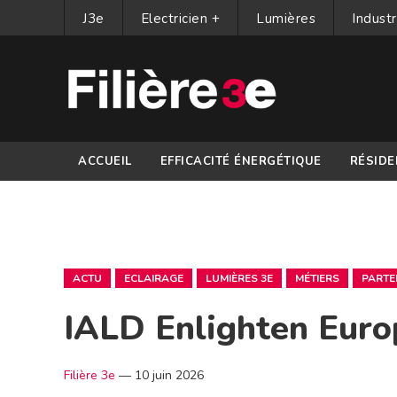
J3e
Electricien +
Lumières
Industr
ACCUEIL
EFFICACITÉ ÉNERGÉTIQUE
RÉSIDE
PARTENAIRES
ACTU
ECLAIRAGE
LUMIÈRES 3E
MÉTIERS
PARTE
IALD Enlighten Euro
Filière 3e
—
10 juin 2026