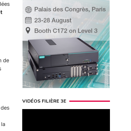
lées
t
n de
s
VIDÉOS FILIÈRE 3E
 des
 la