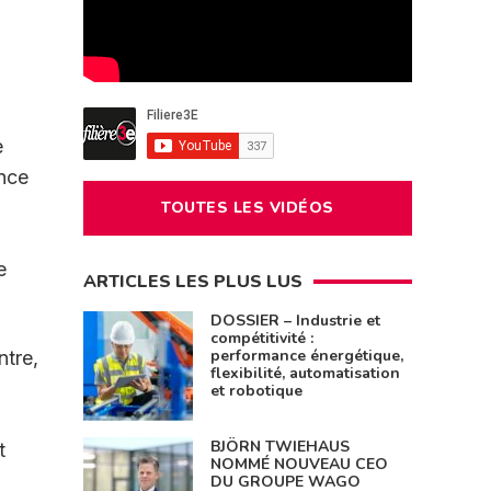
e
ence
TOUTES LES VIDÉOS
e
ARTICLES LES PLUS LUS
DOSSIER – Industrie et
compétitivité :
performance énergétique,
ntre,
flexibilité, automatisation
et robotique
BJÖRN TWIEHAUS
t
NOMMÉ NOUVEAU CEO
DU GROUPE WAGO