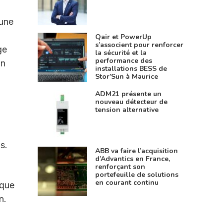
 une
Qair et PowerUp
s’associent pour renforcer
ge
la sécurité et la
performance des
in
installations BESS de
Stor’Sun à Maurice
ADM21 présente un
nouveau détecteur de
tension alternative
s.
ABB va faire l’acquisition
d’Advantics en France,
renforçant son
portefeuille de solutions
en courant continu
ique
n.