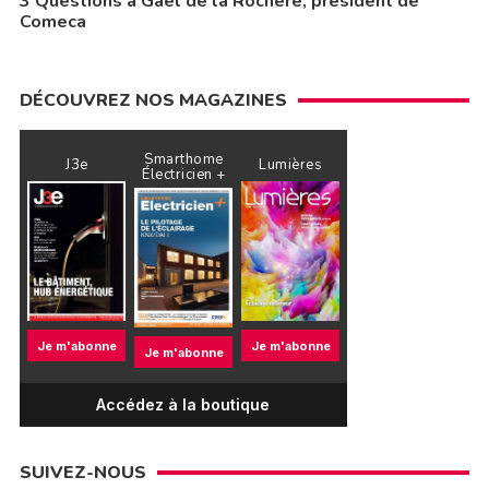
3 Questions à Gaël de la Rochère, président de
Comeca
DÉCOUVREZ NOS MAGAZINES
Smarthome
J3e
Lumières
Électricien +
Je m'abonne
Je m'abonne
Je m'abonne
Accédez à la boutique
SUIVEZ-NOUS