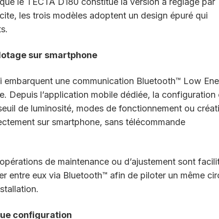
 que le TECTA D180 constitue la version à réglage par
cite, les trois modèles adoptent un design épuré qui
s.
ilotage sur smartphone
i embarquent une communication Bluetooth™ Low Ene
. Depuis l’application mobile dédiée, la configuration 
euil de luminosité, modes de fonctionnement ou créat
rectement sur smartphone, sans télécommande
s opérations de maintenance ou d’ajustement sont facili
entre eux via Bluetooth™ afin de piloter un même cir
stallation.
ue configuration