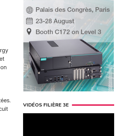
rgy
et
ion
tées.
VIDÉOS FILIÈRE 3E
cuit