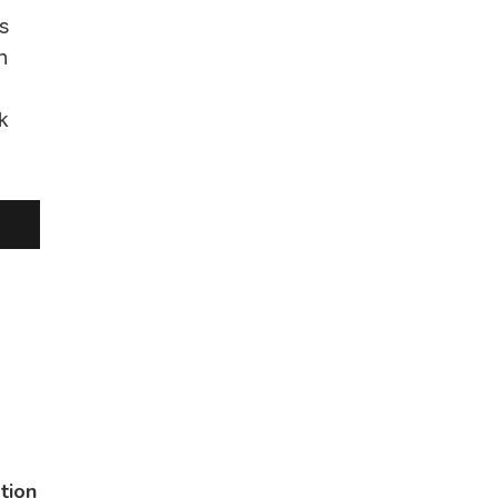
s
n
ck
tion