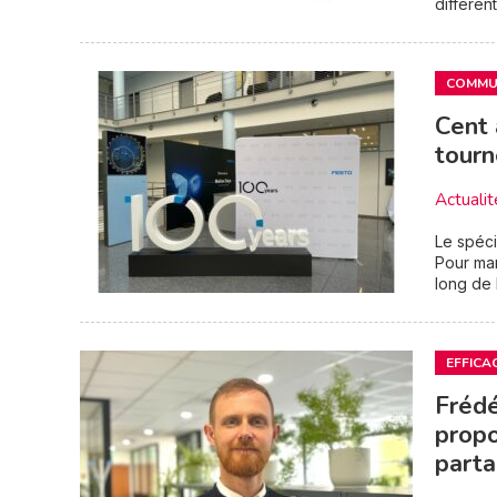
différen
COMMUN
Cent 
tourn
Actualit
Le spéci
Pour mar
long de 
EFFICA
Frédé
prop
part