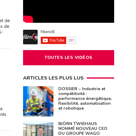
et de
es de
5-
TOUTES LES VIDÉOS
ARTICLES LES PLUS LUS
DOSSIER – Industrie et
compétitivité :
performance énergétique,
flexibilité, automatisation
et robotique
la
nts
BJÖRN TWIEHAUS
NOMMÉ NOUVEAU CEO
DU GROUPE WAGO