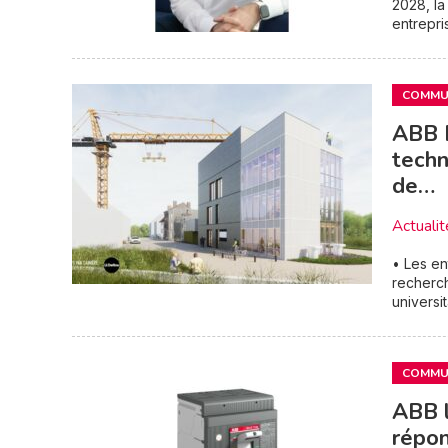
2028, la
entrepri
COMMUN
ABB R
techn
de…
Actualit
• Les en
recherch
universit
COMMUN
ABB 
répon