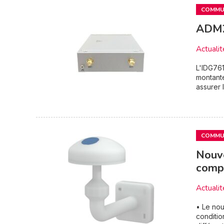
COMMUN
ADM2
Actualit
L'IDG761
montante
assurer l
COMMUN
Nouve
compl
Actualit
• Le nou
conditio