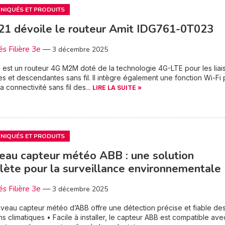
IQUÉS ET PRODUITS
1 dévoile le routeur Amit IDG761-0T023
és Filière 3e
—
3 décembre 2025
 est un routeur 4G M2M doté de la technologie 4G-LTE pour les liai
s et descendantes sans fil. Il intègre également une fonction Wi-Fi
a connectivité sans fil des...
LIRE LA SUITE »
IQUÉS ET PRODUITS
au capteur météo ABB : une solution
ète pour la surveillance environnementale
és Filière 3e
—
3 décembre 2025
veau capteur météo d’ABB offre une détection précise et fiable de
ns climatiques • Facile à installer, le capteur ABB est compatible ave