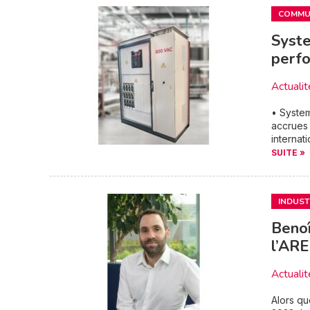
COMMUN
Syst
perfo
Actualit
• System
accrues 
internat
SUITE »
INDUST
Benoî
l’ARE
Actualit
Alors qu