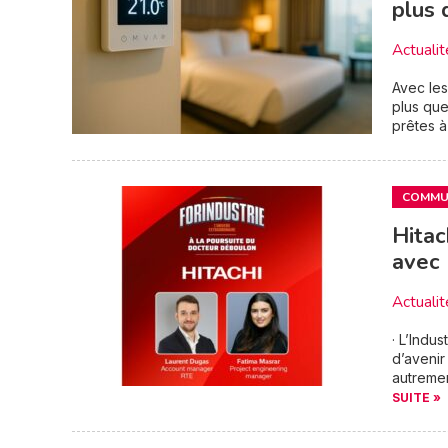
plus 
Actualit
Avec les
plus que
prêtes à
COMMUN
Hitac
avec
Actualit
· L’Indu
d’avenir
autremen
SUITE »