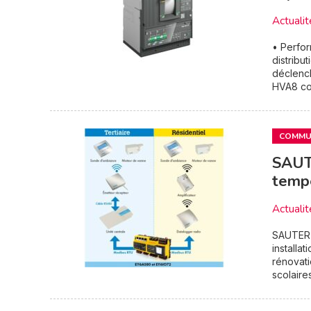
Actualit
• Perfor
distribu
déclenc
HVA8 co
COMMUN
SAUTE
tempé
Actualit
SAUTER 
installa
rénovat
scolaires