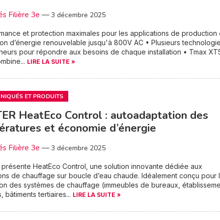
és Filière 3e
—
3 décembre 2025
mance et protection maximales pour les applications de production 
tion d’énergie renouvelable jusqu'à 800V AC • Plusieurs technologi
heurs pour répondre aux besoins de chaque installation • Tmax XT
mbine...
LIRE LA SUITE »
IQUÉS ET PRODUITS
R HeatEco Control : autoadaptation des
ratures et économie d’énergie
és Filière 3e
—
3 décembre 2025
présente HeatEco Control, une solution innovante dédiée aux
tions de chauffage sur boucle d’eau chaude. Idéalement conçu pour 
ion des systèmes de chauffage (immeubles de bureaux, établisseme
, bâtiments tertiaires...
LIRE LA SUITE »