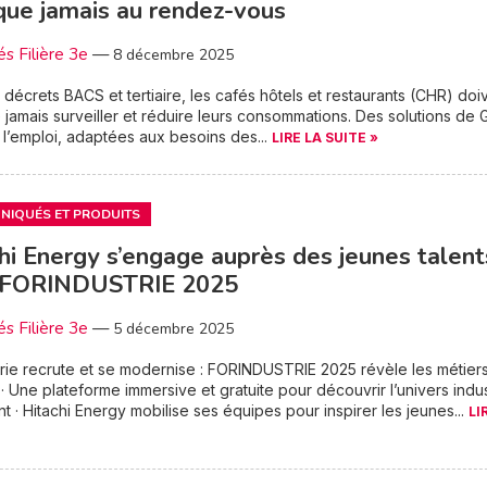
que jamais au rendez-vous
és Filière 3e
—
8 décembre 2025
 décrets BACS et tertiaire, les cafés hôtels et restaurants (CHR) doi
 jamais surveiller et réduire leurs consommations. Des solutions de
 l’emploi, adaptées aux besoins des...
LIRE LA SUITE »
IQUÉS ET PRODUITS
hi Energy s’engage auprès des jeunes talent
 FORINDUSTRIE 2025
és Filière 3e
—
5 décembre 2025
strie recrute et se modernise : FORINDUSTRIE 2025 révèle les métier
 · Une plateforme immersive et gratuite pour découvrir l’univers indus
t · Hitachi Energy mobilise ses équipes pour inspirer les jeunes...
LI