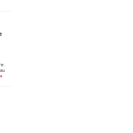
e
re.
 au
 »