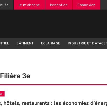
ie 3e
Je m’abonne
Inscription
Connexion
NTIEL
BÂTIMENT
ECLAIRAGE
INDUSTRIE ET DATACE
Filière 3e
IA
, hôtels, restaurants : les économies d’éner