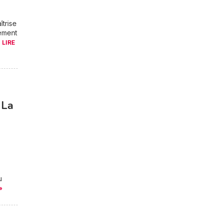
îtrise
ement
.
LIRE
 La
u
»