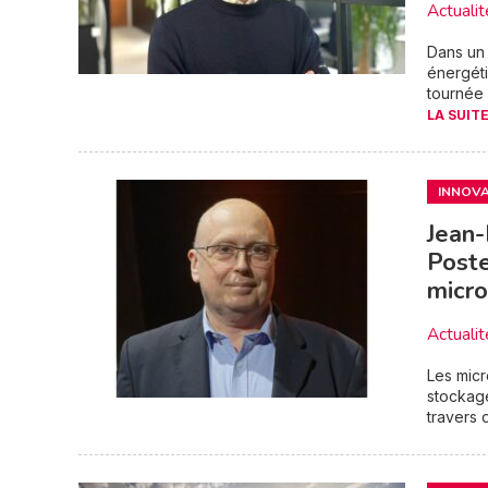
Actualit
Dans un 
énergét
tournée 
LA SUITE
INNOVA
Jean-
Poste
micro
Actualit
Les micr
stockage
travers d