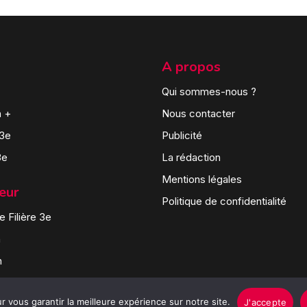
A propos
Qui sommes-nous ?
n +
Nous contacter
 3e
Publicité
3e
La rédaction
Mentions légales
teur
Politique de confidentialité
 Filière 3e
n
n
 vous garantir la meilleure expérience sur notre site.
J'accepte