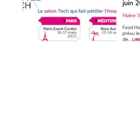
juin 
Filière 
Food Hot
prévu le
de...
LIR