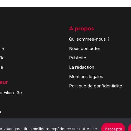
A propos
Qui sommes-nous ?
n +
Nous contacter
 3e
Publicité
3e
La rédaction
Mentions légales
teur
Politique de confidentialité
 Filière 3e
n
n
 vous garantir la meilleure expérience sur notre site.
J'accepte