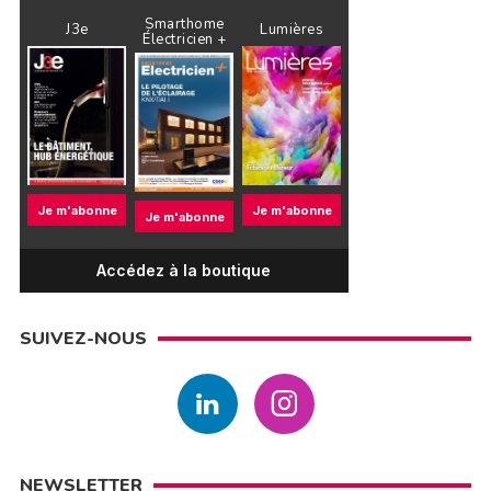
Smarthome
J3e
Lumières
Électricien +
Je m'abonne
Je m'abonne
Je m'abonne
Accédez à la boutique
SUIVEZ-NOUS
NEWSLETTER