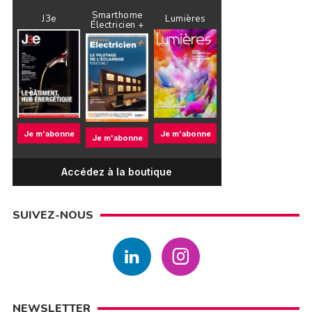
Smarthome
J3e
Lumières
Électricien +
Je m'abonne
Je m'abonne
Je m'abonne
Accédez à la boutique
SUIVEZ-NOUS
NEWSLETTER