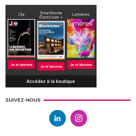
Smarthome
J3e
Lumières
Électricien +
Je m'abonne
Je m'abonne
Je m'abonne
Accédez à la boutique
SUIVEZ-NOUS