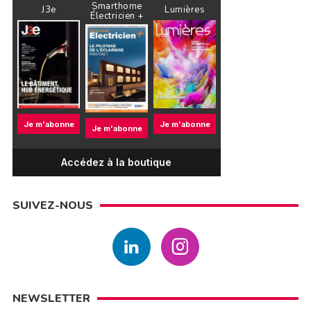
Smarthome
J3e
Lumières
Électricien +
Je m'abonne
Je m'abonne
Je m'abonne
Accédez à la boutique
SUIVEZ-NOUS
NEWSLETTER