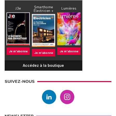
Smarthome
J3e
Lumières
Électricien +
Je m'abonne
Je m'abonne
Je m'abonne
Accédez à la boutique
SUIVEZ-NOUS