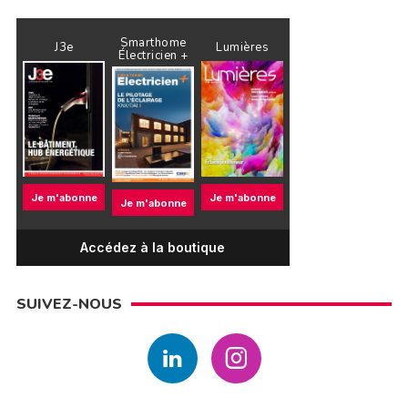
Smarthome
J3e
Lumières
Électricien +
Je m'abonne
Je m'abonne
Je m'abonne
Accédez à la boutique
SUIVEZ-NOUS