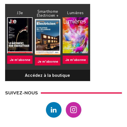
Smarthome
J3e
Lumières
Électricien +
Je m'abonne
Je m'abonne
Je m'abonne
Accédez à la boutique
SUIVEZ-NOUS