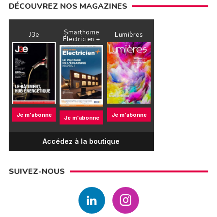
DÉCOUVREZ NOS MAGAZINES
Smarthome
J3e
Lumières
Électricien +
Je m'abonne
Je m'abonne
Je m'abonne
Accédez à la boutique
SUIVEZ-NOUS