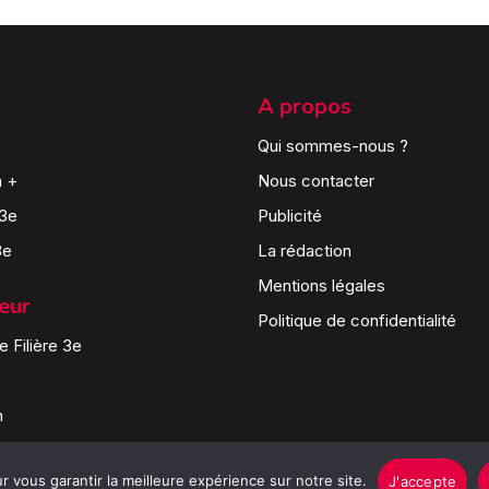
A propos
Qui sommes-nous ?
n +
Nous contacter
 3e
Publicité
3e
La rédaction
Mentions légales
teur
Politique de confidentialité
 Filière 3e
n
n
 vous garantir la meilleure expérience sur notre site.
J'accepte