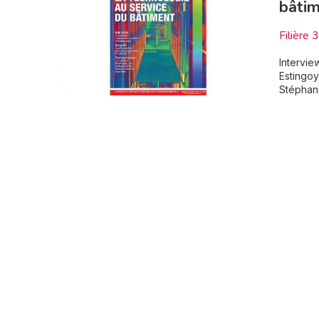
bâti
Filière 
Intervie
Estingoy
Stéphani