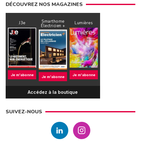
DÉCOUVREZ NOS MAGAZINES
Smarthome
J3e
Lumières
Électricien +
Je m'abonne
Je m'abonne
Je m'abonne
Accédez à la boutique
SUIVEZ-NOUS