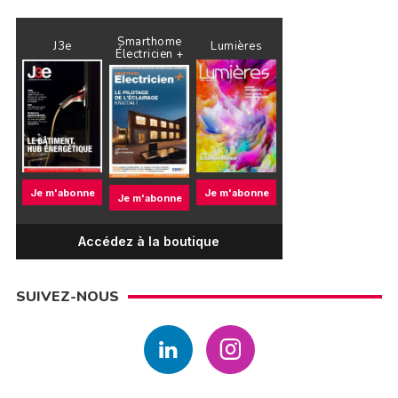
Smarthome
J3e
Lumières
Électricien +
Je m'abonne
Je m'abonne
Je m'abonne
Accédez à la boutique
SUIVEZ-NOUS