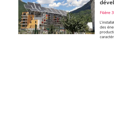
déve
Filière 
L’instal
des éner
producti
caractér