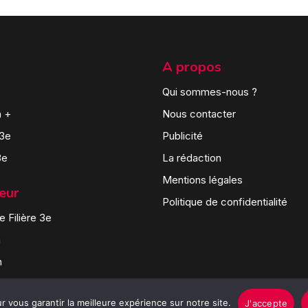
A propos
Qui sommes-nous ?
n +
Nous contacter
 3e
Publicité
3e
La rédaction
Mentions légales
teur
Politique de confidentialité
 Filière 3e
n
n
 vous garantir la meilleure expérience sur notre site.
J'accepte