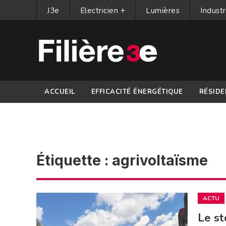
J3e
Electricien +
Lumières
Industr
ACCUEIL
EFFICACITÉ ÉNERGÉTIQUE
RÉSIDE
PARTENAIRES
Étiquette :
agrivoltaïsme
ACTU
Le st