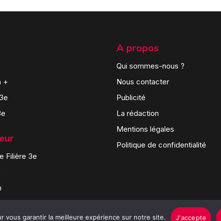
A propos
Qui sommes-nous ?
n +
Nous contacter
 3e
Publicité
3e
La rédaction
Mentions légales
teur
Politique de confidentialité
 Filière 3e
n
n
 vous garantir la meilleure expérience sur notre site.
J'accepte