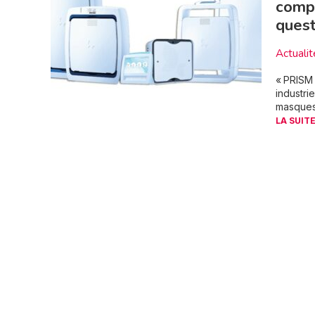
compl
quest
Actualit
« PRISM 
industri
masques 
LA SUITE