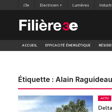
J3e
Electricien +
Lumières
Industr
ACCUEIL
EFFICACITÉ ÉNERGÉTIQUE
RÉSIDE
PARTENAIRES
Étiquette :
Alain Raguidea
ACTU
Delta