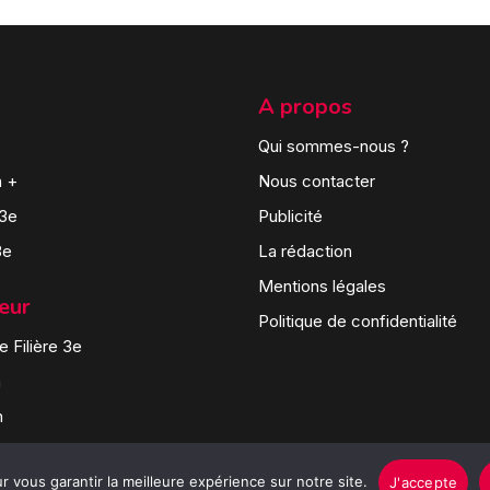
A propos
Qui sommes-nous ?
n +
Nous contacter
 3e
Publicité
3e
La rédaction
Mentions légales
teur
Politique de confidentialité
 Filière 3e
n
n
 vous garantir la meilleure expérience sur notre site.
J'accepte