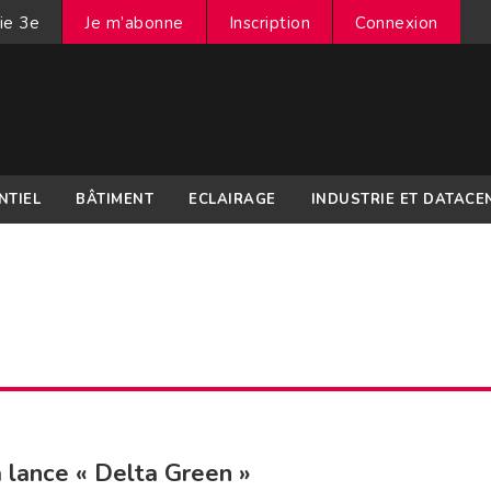
ie 3e
Je m’abonne
Inscription
Connexion
NTIEL
BÂTIMENT
ECLAIRAGE
INDUSTRIE ET DATACE
u
 lance « Delta Green »