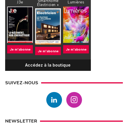
Smarthome
J3e
Lumières
Électricien +
Je m'abonne
Je m'abonne
Je m'abonne
Accédez à la boutique
SUIVEZ-NOUS
NEWSLETTER