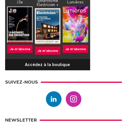
Smarthome
J3e
Lumières
Électricien +
Je m'abonne
Je m'abonne
Je m'abonne
Accédez à la boutique
SUIVEZ-NOUS
NEWSLETTER