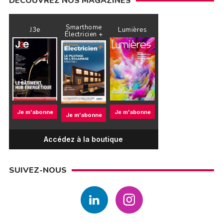
DÉCOUVREZ NOS MAGAZINES
Smarthome
J3e
Lumières
Électricien +
Je m'abonne
Je m'abonne
Je m'abonne
Accédez à la boutique
SUIVEZ-NOUS