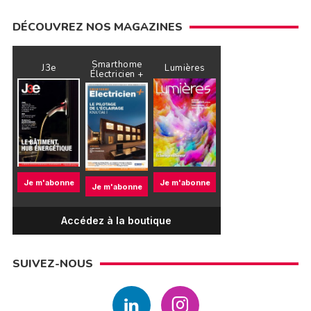
DÉCOUVREZ NOS MAGAZINES
Smarthome
J3e
Lumières
Électricien +
Je m'abonne
Je m'abonne
Je m'abonne
Accédez à la boutique
SUIVEZ-NOUS