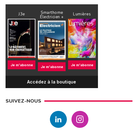
Smarthome
J3e
Lumières
Électricien +
Je m'abonne
Je m'abonne
Je m'abonne
Accédez à la boutique
SUIVEZ-NOUS