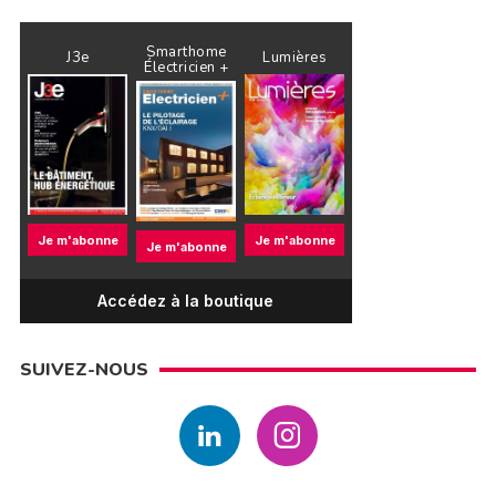
Smarthome
J3e
Lumières
Électricien +
Je m'abonne
Je m'abonne
Je m'abonne
Accédez à la boutique
SUIVEZ-NOUS