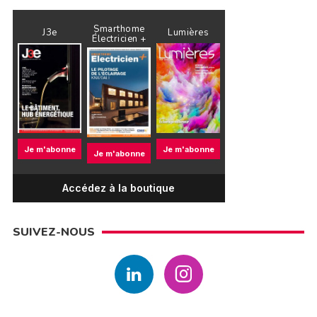
Smarthome
J3e
Lumières
Électricien +
Je m'abonne
Je m'abonne
Je m'abonne
Accédez à la boutique
SUIVEZ-NOUS