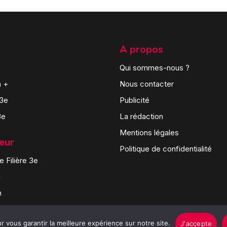
A propos
Qui sommes-nous ?
n +
Nous contacter
 3e
Publicité
3e
La rédaction
Mentions légales
teur
Politique de confidentialité
 Filière 3e
n
n
 vous garantir la meilleure expérience sur notre site.
J'accepte