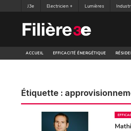
J3e
Electricien +
Lumières
Industr
ACCUEIL
EFFICACITÉ ÉNERGÉTIQUE
RÉSIDE
PARTENAIRES
Étiquette :
approvisionneme
EFFICA
Mathi