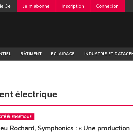
ie 3e
Je m’abonne
Inscription
Connexion
NTIEL
BÂTIMENT
ECLAIRAGE
INDUSTRIE ET DATACE
nt électrique
CITÉ ÉNERGÉTIQUE
eu Rochard, Symphonics : « Une production