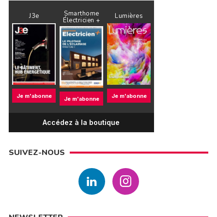
Smarthome
J3e
Lumières
Électricien +
Je m'abonne
Je m'abonne
Je m'abonne
Accédez à la boutique
SUIVEZ-NOUS