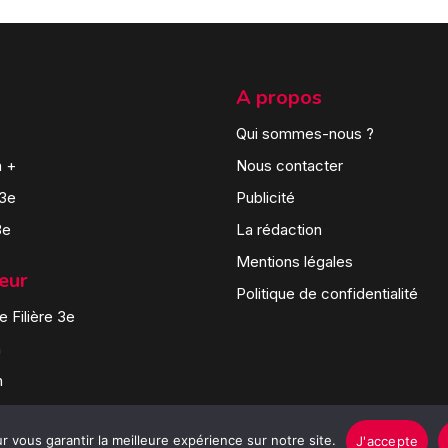
A propos
Qui sommes-nous ?
n +
Nous contacter
 3e
Publicité
3e
La rédaction
Mentions légales
teur
Politique de confidentialité
 Filière 3e
n
n
 vous garantir la meilleure expérience sur notre site.
J'accepte