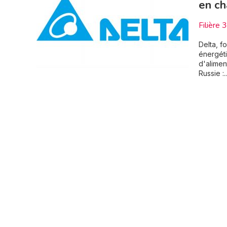
en ch
Filière 
Delta, f
énergé
d'alimen
Russie :.