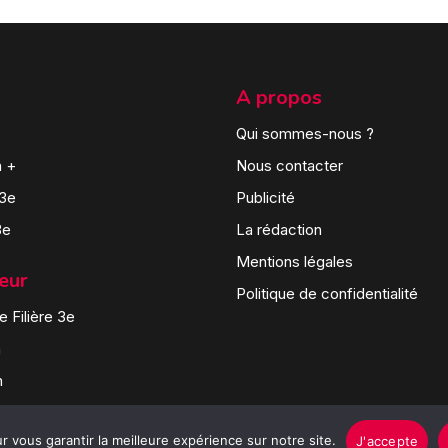
A propos
Qui sommes-nous ?
n +
Nous contacter
 3e
Publicité
3e
La rédaction
Mentions légales
teur
Politique de confidentialité
 Filière 3e
n
n
 vous garantir la meilleure expérience sur notre site.
J'accepte