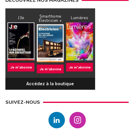
DÉCOUVREZ NOS MAGAZINES
Smarthome
J3e
Lumières
Électricien +
Je m'abonne
Je m'abonne
Je m'abonne
Accédez à la boutique
SUIVEZ-NOUS