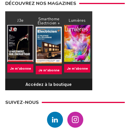
DÉCOUVREZ NOS MAGAZINES
Smarthome
J3e
Lumières
Électricien +
Je m'abonne
Je m'abonne
Je m'abonne
Accédez à la boutique
SUIVEZ-NOUS