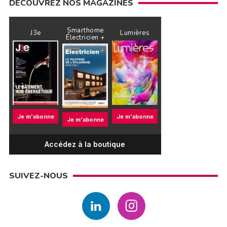
DÉCOUVREZ NOS MAGAZINES
Smarthome
J3e
Lumières
Électricien +
Je m'abonne
Je m'abonne
Je m'abonne
Accédez à la boutique
SUIVEZ-NOUS