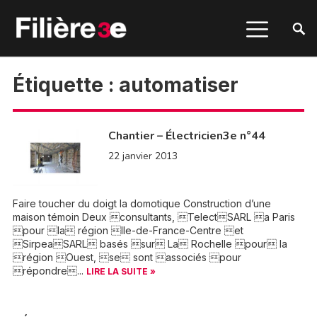
Étiquette :
automatiser
Chantier – Électricien3e n°44
22 janvier 2013
Faire toucher du doigt la domotique Construction d’une
maison témoin Deux consultants, TelectSARL a Paris
pour la région Ile-de-France-Centre et
SirpeaSARL basés sur La Rochelle pour la
région Ouest, se sont associés pour
répondre...
LIRE LA SUITE »