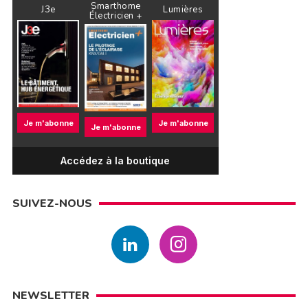
Smarthome
J3e
Lumières
Électricien +
Je m'abonne
Je m'abonne
Je m'abonne
Accédez à la boutique
SUIVEZ-NOUS
NEWSLETTER