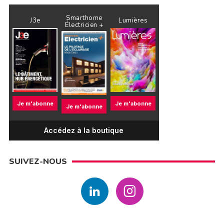
Smarthome
J3e
Lumières
Électricien +
Je m'abonne
Je m'abonne
Je m'abonne
Accédez à la boutique
SUIVEZ-NOUS