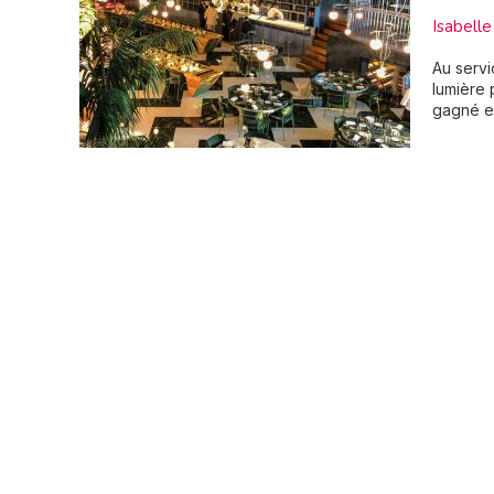
Isabel
Au servi
lumière 
gagné en