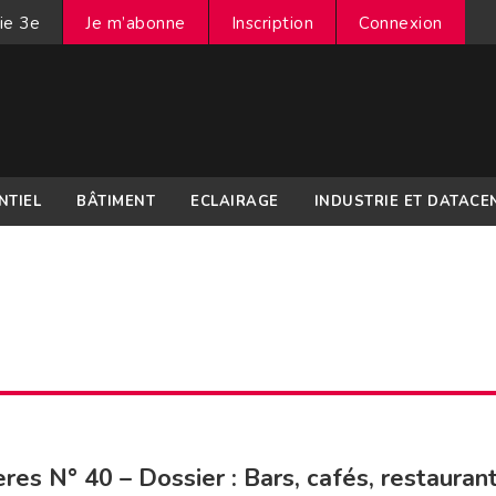
ie 3e
Je m’abonne
Inscription
Connexion
NTIEL
BÂTIMENT
ECLAIRAGE
INDUSTRIE ET DATACE
res N° 40 – Dossier : Bars, cafés, restauran