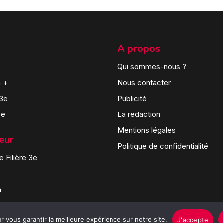
A propos
Qui sommes-nous ?
n +
Nous contacter
 3e
Publicité
3e
La rédaction
Mentions légales
teur
Politique de confidentialité
 Filière 3e
n
n
 vous garantir la meilleure expérience sur notre site.
J'accepte