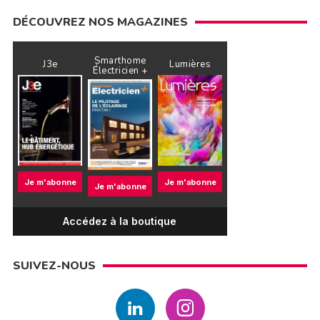
DÉCOUVREZ NOS MAGAZINES
Smarthome
J3e
Lumières
Électricien +
Je m'abonne
Je m'abonne
Je m'abonne
Accédez à la boutique
SUIVEZ-NOUS