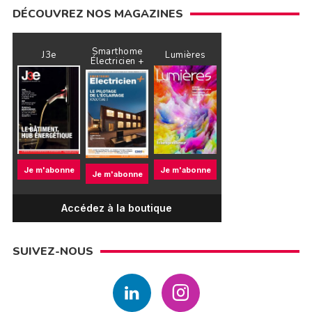
DÉCOUVREZ NOS MAGAZINES
Smarthome
J3e
Lumières
Électricien +
Je m'abonne
Je m'abonne
Je m'abonne
Accédez à la boutique
SUIVEZ-NOUS