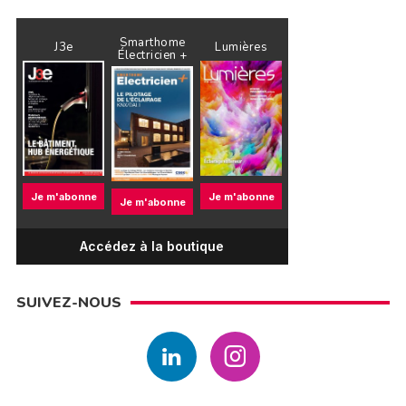
Smarthome
J3e
Lumières
Électricien +
Je m'abonne
Je m'abonne
Je m'abonne
Accédez à la boutique
SUIVEZ-NOUS