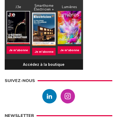
Smarthome
J3e
Lumières
Électricien +
Je m'abonne
Je m'abonne
Je m'abonne
Accédez à la boutique
SUIVEZ-NOUS
NEWSLETTER