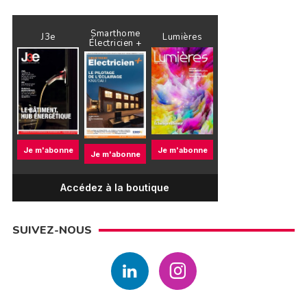
Smarthome
J3e
Lumières
Électricien +
Je m'abonne
Je m'abonne
Je m'abonne
Accédez à la boutique
SUIVEZ-NOUS