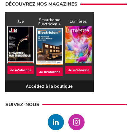
DÉCOUVREZ NOS MAGAZINES
Smarthome
J3e
Lumières
Électricien +
Je m'abonne
Je m'abonne
Je m'abonne
Accédez à la boutique
SUIVEZ-NOUS